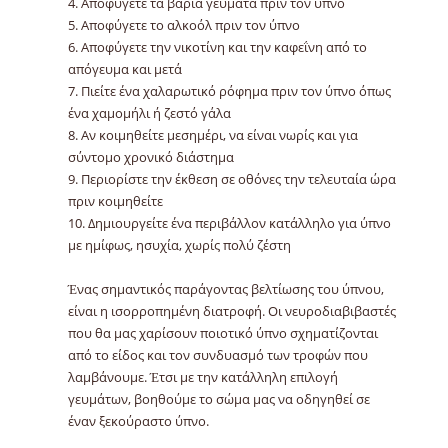
4. Αποφύγετε τα βαριά γεύματα πριν τον ύπνο
5. Αποφύγετε το αλκοόλ πριν τον ύπνο
6. Αποφύγετε την νικοτίνη και την καφεΐνη από το
απόγευμα και μετά
7. Πιείτε ένα χαλαρωτικό ρόφημα πριν τον ύπνο όπως
ένα χαμομήλι ή ζεστό γάλα
8. Αν κοιμηθείτε μεσημέρι, να είναι νωρίς και για
σύντομο χρονικό διάστημα
9. Περιορίστε την έκθεση σε οθόνες την τελευταία ώρα
πριν κοιμηθείτε
10. Δημιουργείτε ένα περιβάλλον κατάλληλο για ύπνο
με ημίφως, ησυχία, χωρίς πολύ ζέστη
Ένας σημαντικός παράγοντας βελτίωσης του ύπνου,
είναι η ισορροπημένη διατροφή. Οι νευροδιαβιβαστές
που θα μας χαρίσουν ποιοτικό ύπνο σχηματίζονται
από το είδος και τον συνδυασμό των τροφών που
λαμβάνουμε. Έτσι με την κατάλληλη επιλογή
γευμάτων, βοηθούμε το σώμα μας να οδηγηθεί σε
έναν ξεκούραστο ύπνο.