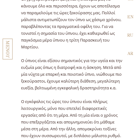
κάνουμε όλο και περισσότερα, έχουν ως αποτέλεσμα
να παραμελούμε τις ώρες ξεκούρασης μας. Πολλοί
EN
μάλιστα αντιμετωπίζουν τον ύπνο ως χάσιμο χρόνου,
παραβλέποντας τα πραγματικά οφέλη του. Για να
τονιστεί η σημασία του ύπνου, έχει καθιερωθεί ως
RU
παγκόσμια μέρα ύπνου η τρίτη Παρασκευή του
ΜΕΝΟΥ
Μαρτίου.
AR
Ο ύπνος είναι εξίσου σημαντικός για την υγεία και την
ευζωία μας όπως η διατροφή και η άσκηση. Μετά από
μία νύχτα με επαρκή και ποιοτικό ύπνο, νιώθουμε πιο
ξεκούραστοι, έχουμε καλύτερη διάθεση, μεγαλύτερη
ευεξία, βελτιωμένη εγκεφαλική δραστηριότητα κ.α.
Ο εγκέφαλος τις ώρες του ύπνου είναι πλήρως
λειτουργικός, μόνο που επιτελεί διαφορετικές
εργασίες από ότι τη μέρα. Από τη μία είναι ο χρόνος
που επεξεργάζεται και απομνημονεύει ότι μάθαμε
μέσα στη μέρα. Από την άλλη, απομακρύνει τοξίνες
που έχουν συσσωρευτεί, με διπλάσιο μάλιστα ρυθμό.