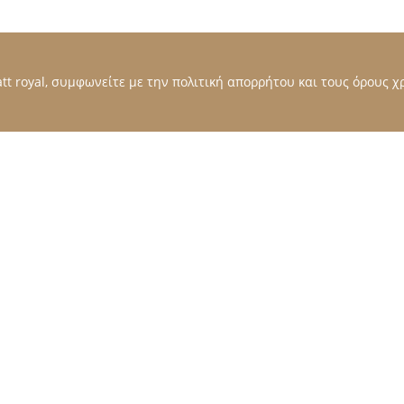
t royal, συμφωνείτε με την πολιτική απορρήτου και τους όρους χρ