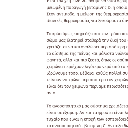
Έτσι τον χειμώνα νιώθουμε να νυστάζουμε
μειωμένη παραγωγή βιταμίνης D, η οποία 
Στον αντίποδα, η μείωση της θερμοκρασία
ιδανικές θερμοκρασίες για ξεκούραστο ύπν
Το κρύο όμως επηρεάζει και τον τρόπο που
σώμα μας διατηρεί σταθερά την δική του 
χρειάζεται να καταναλώσει περισσότερη εν
το αίσθημα της πείνας και μάλιστα νιώθο
φαγητά, αλλά και πιο ζεστά, όπως οι σούπ
χειμώνα περιέχουν λιγότερο νερό από τα 
ιδρώνουμε τόσο. Βέβαια, καθώς πολλοί συ
τείνουν να τρώνε περισσότερο τον χειμώ
είναι ότι τον χειμώνα περνάμε περισσότε
ανία.
Το ανοσοποιητικό μας σύστημα χρειάζεται
είναι σε έξαρση. Αν και τα φρούτα είναι λ
τυχαίο που είναι η εποχή των εσπεριδοει
το ανοσοποιητικό - βιταμίνη C. Αντιοξει