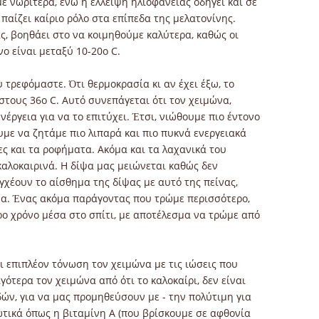
 νωρίτερα, ενώ η έλλειψη ηλιοφάνειας οδηγεί και σε
παίζει καίριο ρόλο στα επίπεδα της μελατονίνης.
ς, βοηθάει στο να κοιμηθούμε καλύτερα, καθώς οι
ο είναι μεταξύ 10-20ο C.
 τρεφόμαστε. Ότι θερμοκρασία κι αν έχει έξω, το
στους 36ο C. Αυτό συνεπάγεται ότι τον χειμώνα,
έργεια για να το επιτύχει. Έτσι, νιώθουμε πιο έντονο
υμε να ζητάμε πιο λιπαρά και πιο πυκνά ενεργειακά
ες και τα ροφήματα. Ακόμα και τα λαχανικά του
καλοκαιρινά. Η δίψα μας μειώνεται καθώς δεν
γχέουν το αίσθημα της δίψας με αυτό της πείνας,
να. Ένας ακόμα παράγοντας που τρώμε περισσότερο,
ρο χρόνο μέσα στο σπίτι, με αποτέλεσμα να τρώμε από
 επιπλέον τόνωση τον χειμώνα με τις ιώσεις που
ιγότερα τον χειμώνα από ότι το καλοκαίρι, δεν είναι
δών, για να μας προμηθεύσουν με - την πολύτιμη για
δωτικά όπως η βιταμίνη Α (που βρίσκουμε σε αφθονία