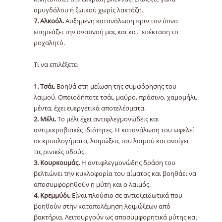
αμυγδάλου ή ζωικού χωρίς λακτόζη.
7. Αλκοόλ.
Αυξημένη κατανάλωση πριν τον ύπνο
επηρεάζει την αναπνοή μας και κατ’ επέκταση το
ροχαλητό.
Τι να επιλέξετε:
1. Τσάι.
Βοηθά στη μείωση της συμφόρησης του
λαιμού. Οποιοδήποτε τσάι, μαύρο, πράσινο, χαμομήλι,
μέντα, έχει ευεργετικά αποτελέσματα.
2. Μέλι.
Το μέλι έχει αντιφλεγμονώδεις και
αντιμικροβιακές ιδιότητες. Η κατανάλωση του ωφελεί
σε κρυολογήματα, λοιμώξεις του λαιμού και ανοίγει
τις ρινικές οδούς.
3. Κουρκουμάς.
Η αντιφλεγμονώδης δράση του
βελτιώνει την κυκλοφορία του αίματος και βοηθάει να
αποσυμφορηθούν η μύτη και ο λαιμός.
4. Κρεμμύδι.
Είναι πλούσιο σε αντιοξειδωτικά που
βοηθούν στην καταπολέμηση λοιμώξεων από
βακτήρια. Λειτουργούν ως αποσυμφορητικά μύτης και