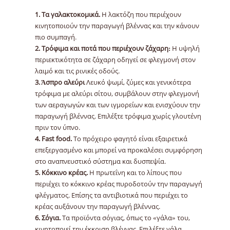
1. Τα γαλακτοκομικά.
Η λακτόζη που περιέχουν
κινητοποιούν την παραγωγή βλέννας και την κάνουν
πιο συμπαγή.
2. Τρόφιμα και ποτά που περιέχουν ζάχαρη:
H υψηλή
περιεκτικότητα σε ζάχαρη οδηγεί σε φλεγμονή στον
λαιμό και τις ρινικές οδούς.
3. Άσπρο αλεύρι
Λευκό ψωμί, ζύμες και γενικότερα
τρόφιμα με αλεύρι σίτου, συμβάλουν στην φλεγμονή
των αεραγωγών και των ιγμορείων και ενισχύουν την
παραγωγή βλέννας. Επιλέξτε τρόφιμα χωρίς γλουτένη
πριν τον ύπνο.
4. Fast food.
Το πρόχειρο φαγητό είναι εξαιρετικά
επεξεργασμένο και μπορεί να προκαλέσει συμφόρηση
στο αναπνευστικό σύστημα και δυσπεψία.
5. Κόκκινο κρέας.
Η πρωτεΐνη και το λίπους που
περιέχει το κόκκινο κρέας πυροδοτούν την παραγωγή
φλέγματος. Επίσης τα αντιβιοτικά που περιέχει το
κρέας αυξάνουν την παραγωγή βλέννας.
6. Σόγια.
Τα προϊόντα σόγιας, όπως το «γάλα» του,
κινητοποιεί την έκκριση βλέννας. Επιλέξτε γάλα