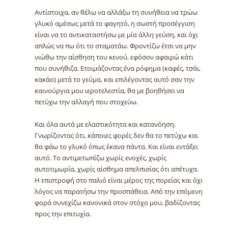
Αντίστοιχα, αν θέλω να αλλάξω τη συνήθεια να τρώω
γλυκό αμέσως μετά το φαγητό, η σωστή προσέγγιση
είναι να το αντικαταστήσω με μία άλλη γεύση, και όχι
απλώς να πω ότι το σταματάω. Φροντίζω έτσι να μην
νιώθω την αίσθηση του κενού, εφόσον αφαιρώ κάτι
που συνήθιζα. Ετοιμάζοντας ένα ρόφημα (καφές, τσάι,
κακάο) μετά το γεύμα, και επιλέγοντας αυτό σαν την
καινούργια μου ιεροτελεστία, θα με βοηθήσει να
πετύχω την αλλαγή που στοχεύω.
Και όλα αυτά με ελαστικότητα και κατανόηση.
Γνωρίζοντας ότι, κάποιες φορές δεν θα το πετύχω και
θα φάω το γλυκό όπως έκανα πάντα. Και είναι εντάξει
αυτό. Το αντιμετωπίζω χωρίς ενοχές, χωρίς
αυτοτιμωρία, χωρίς αίσθημα απελπισίας ότι απέτυχα.
Η επιστροφή στο παλιό είναι μέρος της πορείας και όχι
λόγος να παρατήσω την προσπάθεια. Από την επόμενη
φορά συνεχίζω κανονικά στον στόχο μου, βαδίζοντας
προς την επιτυχία.