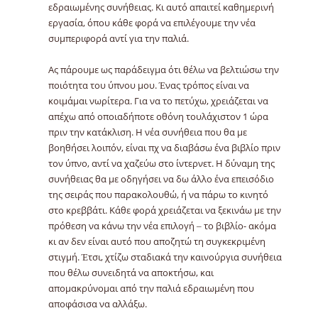
εδραιωμένης συνήθειας. Κι αυτό απαιτεί καθημερινή
εργασία, όπου κάθε φορά να επιλέγουμε την νέα
συμπεριφορά αντί για την παλιά.
Ας πάρουμε ως παράδειγμα ότι θέλω να βελτιώσω την
ποιότητα του ύπνου μου. Ένας τρόπος είναι να
κοιμάμαι νωρίτερα. Για να το πετύχω, χρειάζεται να
απέχω από οποιαδήποτε οθόνη τουλάχιστον 1 ώρα
πριν την κατάκλιση. Η νέα συνήθεια που θα με
βοηθήσει λοιπόν, είναι πχ να διαβάσω ένα βιβλίο πριν
τον ύπνο, αντί να χαζεύω στο ίντερνετ. Η δύναμη της
συνήθειας θα με οδηγήσει να δω άλλο ένα επεισόδιο
της σειράς που παρακολουθώ, ή να πάρω το κινητό
στο κρεββάτι. Κάθε φορά χρειάζεται να ξεκινάω με την
πρόθεση να κάνω την νέα επιλογή – το βιβλίο- ακόμα
κι αν δεν είναι αυτό που αποζητώ τη συγκεκριμένη
στιγμή. Έτσι, χτίζω σταδιακά την καινούργια συνήθεια
που θέλω συνειδητά να αποκτήσω, και
απομακρύνομαι από την παλιά εδραιωμένη που
αποφάσισα να αλλάξω.