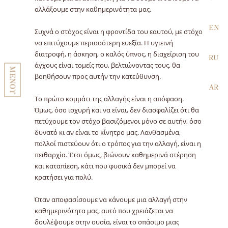
αλλάξουμε στην καθημερινότητα μας.
EN
Συχνά ο στόχος είναι η φροντίδα του εαυτού, με στόχο
να επιτύχουμε περισσότερη ευεξία. Η υγιεινή
διατροφή, η άσκηση, ο καλός ύπνος, η διαχείριση του
RU
άγχους είναι τομείς που, βελτιώνοντας τους, θα
ΜΕΝΟΥ
βοηθήσουν προς αυτήν την κατεύθυνση.
AR
Το πρώτο κομμάτι της αλλαγής είναι η απόφαση.
Όμως, όσο ισχυρή και να είναι, δεν διασφαλίζει ότι θα
πετύχουμε τον στόχο βασιζόμενοι μόνο σε αυτήν, όσο
δυνατό κι αν είναι το κίνητρο μας. Λανθασμένα,
πολλοί πιστεύουν ότι ο τρόπος για την αλλαγή, είναι η
πειθαρχία. Έτσι όμως, βιώνουν καθημερινά στέρηση
και καταπίεση, κάτι που φυσικά δεν μπορεί να
κρατήσει για πολύ.
Όταν αποφασίσουμε να κάνουμε μια αλλαγή στην
καθημερινότητα μας, αυτό που χρειάζεται να
δουλέψουμε στην ουσία, είναι το σπάσιμο μιας