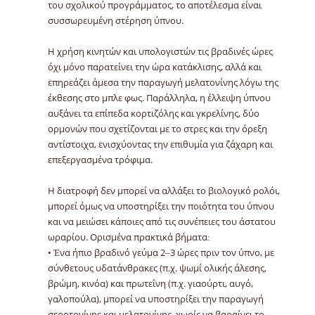
του σχολικού προγράμματος, το αποτέλεσμα είναι
συσσωρευμένη στέρηση ύπνου.
Η χρήση κινητών και υπολογιστών τις βραδινές ώρες
όχι μόνο παρατείνει την ώρα κατάκλισης, αλλά και
επηρεάζει άμεσα την παραγωγή μελατονίνης λόγω της
έκθεσης στο μπλε φως. Παράλληλα, η έλλειψη ύπνου
αυξάνει τα επίπεδα κορτιζόλης και γκρελίνης, δύο
ορμονών που σχετίζονται με το στρες και την όρεξη
αντίστοιχα, ενισχύοντας την επιθυμία για ζάχαρη και
επεξεργασμένα τρόφιμα.
Η διατροφή δεν μπορεί να αλλάξει το βιολογικό ρολόι,
μπορεί όμως να υποστηρίξει την ποιότητα του ύπνου
και να μειώσει κάποιες από τις συνέπειες του άστατου
ωραρίου. Ορισμένα πρακτικά βήματα:
• Ένα ήπιο βραδινό γεύμα 2–3 ώρες πριν τον ύπνο, με
σύνθετους υδατάνθρακες (π.χ. ψωμί ολικής άλεσης,
βρώμη, κινόα) και πρωτεΐνη (π.χ. γιαούρτι, αυγό,
γαλοπούλα), μπορεί να υποστηρίξει την παραγωγή
σεροτονίνης και μελατονίνης, χωρίς να βαραίνει το