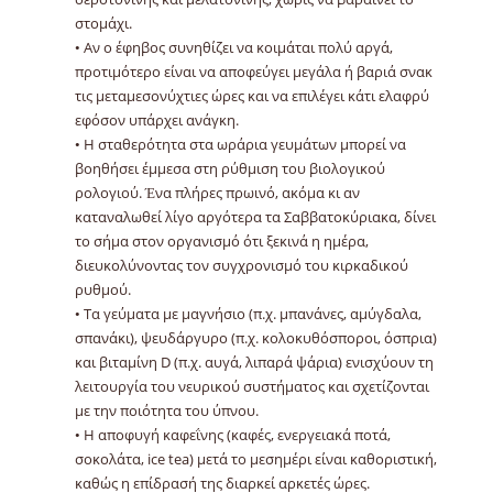
στομάχι.
• Αν ο έφηβος συνηθίζει να κοιμάται πολύ αργά,
προτιμότερο είναι να αποφεύγει μεγάλα ή βαριά σνακ
τις μεταμεσονύχτιες ώρες και να επιλέγει κάτι ελαφρύ
εφόσον υπάρχει ανάγκη.
• Η σταθερότητα στα ωράρια γευμάτων μπορεί να
βοηθήσει έμμεσα στη ρύθμιση του βιολογικού
ρολογιού. Ένα πλήρες πρωινό, ακόμα κι αν
καταναλωθεί λίγο αργότερα τα Σαββατοκύριακα, δίνει
το σήμα στον οργανισμό ότι ξεκινά η ημέρα,
διευκολύνοντας τον συγχρονισμό του κιρκαδικού
ρυθμού.
• Τα γεύματα με μαγνήσιο (π.χ. μπανάνες, αμύγδαλα,
σπανάκι), ψευδάργυρο (π.χ. κολοκυθόσποροι, όσπρια)
και βιταμίνη D (π.χ. αυγά, λιπαρά ψάρια) ενισχύουν τη
λειτουργία του νευρικού συστήματος και σχετίζονται
με την ποιότητα του ύπνου.
• Η αποφυγή καφεΐνης (καφές, ενεργειακά ποτά,
σοκολάτα, ice tea) μετά το μεσημέρι είναι καθοριστική,
καθώς η επίδρασή της διαρκεί αρκετές ώρες.