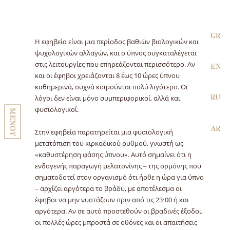
GR
Η εφηβεία είναι μια περίοδος βαθιών βιολογικών και
ψυχολογικών αλλαγών, και ο ύπνος συγκαταλέγεται
στις λειτουργίες που επηρεάζονται περισσότερο. Αν
EN
και οι έφηβοι χρειάζονται 8 έως 10 ώρες ύπνου
καθημερινά, συχνά κοιμούνται πολύ λιγότερο. Οι
RU
λόγοι δεν είναι μόνο συμπεριφορικοί, αλλά και
φυσιολογικοί.
ΜΕΝΟΥ
AR
Στην εφηβεία παρατηρείται μια φυσιολογική
μετατόπιση του κιρκαδικού ρυθμού, γνωστή ως
«καθυστέρηση φάσης ύπνου». Αυτό σημαίνει ότι η
ενδογενής παραγωγή μελατονίνης – της ορμόνης που
σηματοδοτεί στον οργανισμό ότι ήρθε η ώρα για ύπνο
– αρχίζει αργότερα το βράδυ, με αποτέλεσμα οι
έφηβοι να μην νυστάζουν πριν από τις 23:00 ή και
αργότερα. Αν σε αυτό προστεθούν οι βραδινές έξοδοι,
οι πολλές ώρες μπροστά σε οθόνες και οι απαιτήσεις