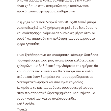
6. το να μαθαίνει κάνεις να «πηγαίνει με την ΡΟΗ»
είναι χρήσιμο στην αντιμετώπιση σκοπέλων που
προκύπτουν στην εργασία καθημερινά
7. η yoga nidra που διαρκεί από 20 ως 40 λεπτά μπορεί
να αποδειχθεί πολύ χρήσιμη ως μέθοδος ξεκούρασης
και ανάκτησης δυνάμεων σε δύσκολες μέρες όταν οι
συνθήκες απαιτούν την πολύωρη παρουσία μας στο
χώρο εργασίας
Είναι ξεκάθαρο πως αν κινούμαστε ,κάνουμε διατάσεις
, δυναμώνουμε τους μυς, αναπνέουμε καλύτερα και
χαλαρώνουμε βαθιά κατά την διάρκεια της ημέρας, θα
κοιμόμαστε πιο εύκολα και θα ξυπνάμε πιο εύκολα
ακόμα και όταν θα πρέπει να προσαρμοζόμαστε σε
διαφορετικά ωράρια και συνθήκες εργασίας.
Δοκιμάστε το και παρασύρετε τους συνεργάτες σας
στην πιο αποδοτική ώρα της ημέρας. Σε αυτήν που ο
νους «κοιμάται» για να αναζωογονηθεί!
Καλή σεζόν,
Φιλικά