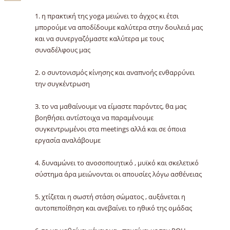
1. η πρακτική της yoga μειώνει το άγχος κι έτσι
μπορούμε να αποδίδουμε καλύτερα στην δουλειά μας
και να συνεργαζόμαστε καλύτερα με τους
συναδέλφους μας
2. ο συντονισμός κίνησης και αναπνοής ενθαρρύνει
την συγκέντρωση
3. το να μαθαίνουμε να είμαστε παρόντες, θα μας
βοηθήσει αντίστοιχα να παραμένουμε
συγκεντρωμένοι στα meetings αλλά και σε όποια
εργασία αναλάβουμε
4. δυναμώνει το ανοσοποιητικό , μυϊκό και σκελετικό
σύστημα άρα μειώνονται οι απουσίες λόγω ασθένειας
5. χτίζεται η σωστή στάση σώματος , αυξάνεται η
αυτοπεποίθηση και ανεβαίνει το ηθικό της ομάδας