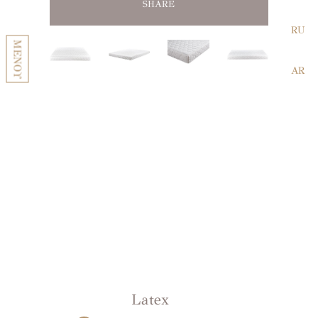
SHARE
SHARE
SHARE
SHARE
RU
ΜΕΝΟΥ
AR
Latex