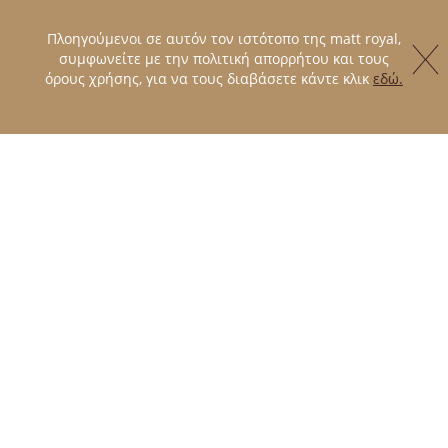
Πλοηγούμενοι σε αυτόν τον ιστότοπο της matt royal,
συμφωνείτε με την πολιτική απορρήτου και τους
όρους χρήσης, για να τους διαβάσετε κάντε κλικ
εδώ.
2
B
A
ΟΨΕΩΝ
Το χειροποίητο στρώμα Latex της Matt Royal
αποτελεί επιλογή για εσένα που αναζητάς
την ξεκούραση με φυσικούς τρόπους.
Είναι ένα στρώμα χωρίς ελατήρια που χάρη
στα εξαιρετικά του συστατικά, επιτυγχάνει
το συνδυασμό χαλάρωσης και υγιεινής. Το