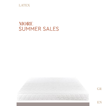
LATEX
GR
EN