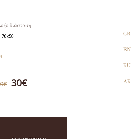
λεξε διάσταση
GR
EN
Η
RU
30€
AR
40€