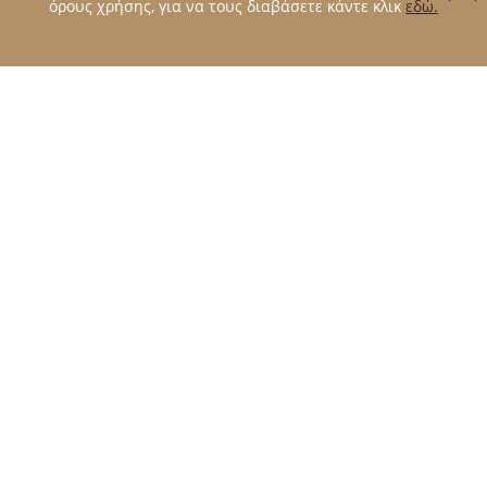
όρους χρήσης, για να τους διαβάσετε κάντε κλικ
εδώ.
Το χειροποίητο ανώστρωμα Gaia της Matt
Royal, παρέχει τη μοναδική αίσθηση ευεξίας
που ψάχνεις.
Κατασκευάζεται από το πρωτοποριακό υλικό
Gaia, αφρώδες υλικό με βάση το νερό. Αφήνει
μία μοναδική αίσθηση ισορροπίας κατά τη
διάρκεια του ύπνου σου. Καλύπτεται με
βαμβακερό ελαστικό πανί και κάλυμμα με
φερμουάρ, το οποίο μπορεί να αφαιρεθεί
εύκολα και να πλυθεί.
Τελικό ύψος 3,5cm.